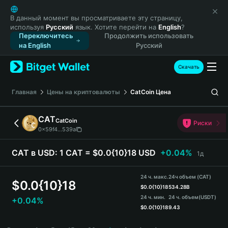
English
日本語
В данный момент вы просматриваете эту страницу,
используя
Русский
язык. Хотите перейти на
English
?
Tiếng Việt
Переключитесь
Продолжить использовать
Русский
на English
Русский
Español (Latinoamérica)
Türkçe
Скачать
Italiano
Français
Главная
Цены на криптовалюты
CatCoin
Цена
Deutsch
简体中文
CAT
CatCoin
Риски
繁體中文
0x59f4...539a
Português (Portugal)
Bahasa Indonesia
CAT в USD:
1 CAT = $0.0{10}18 USD
+0.04%
1д
ภาษาไทย
हिन्दी
24 ч. макс.
24ч объем (CAT)
$
0.0{10}18
বাংলা
$
0.0{10}18
534.28B
24 ч. мин.
24 ч. объем
(USDT)
+0.04%
Español
$
0.0{10}18
9.43
Português (Brasil)
CAT Price Chart
Español (Argentina)