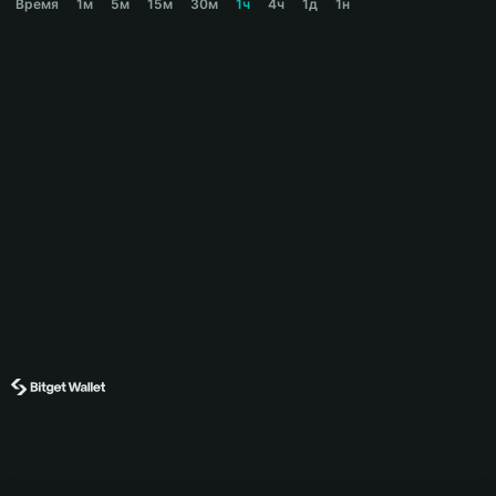
Время
1м
5м
15м
30м
1ч
4ч
1д
1н