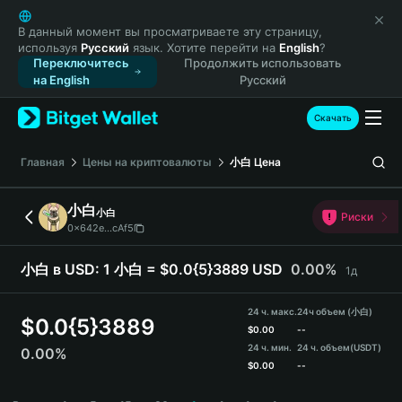
English
日本語
В данный момент вы просматриваете эту страницу,
используя
Русский
язык. Хотите перейти на
English
?
Tiếng Việt
Переключитесь
Продолжить использовать
Русский
на English
Русский
Español (Latinoamérica)
Türkçe
Скачать
Italiano
Français
Главная
Цены на криптовалюты
小白
Цена
Deutsch
简体中文
小白
小白
Риски
繁體中文
0x642e...cAf5
Português (Portugal)
Bahasa Indonesia
小白 в USD:
1 小白 = $0.0{5}3889 USD
0.00%
1д
ภาษาไทย
हिन्दी
24 ч. макс.
24ч объем (小白)
$
0.0{5}3889
বাংলা
$
0.00
--
24 ч. мин.
24 ч. объем
(USDT)
0.00%
Español
$
0.00
--
Português (Brasil)
小白 Price Chart
Español (Argentina)