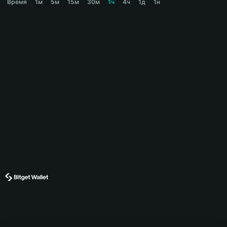
Время
1м
5м
15м
30м
1ч
4ч
1д
1н