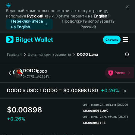
English
日本語
В данный момент вы просматриваете эту страницу,
используя
Русский
язык. Хотите перейти на
English
?
Tiếng Việt
Переключитесь
Продолжить использовать
Русский
на English
Русский
Español (Latinoamérica)
Türkçe
Скачать
Italiano
Français
Главная
Цены на криптовалюты
DODO
Цена
Deutsch
简体中文
DODO
DODO
Риски
繁體中文
0x747E...A022
Português (Portugal)
Bahasa Indonesia
DODO в USD:
1 DODO = $0.00898 USD
+0.26%
1д
ภาษาไทย
हिन्दी
24 ч. макс.
24ч объем (DODO)
$
0.00898
বাংলা
$
0.008991
1.29K
24 ч. мин.
24 ч. объем
(USDT)
+0.26%
Español
$
0.008957
11.6
Português (Brasil)
DODO Price Chart
Español (Argentina)