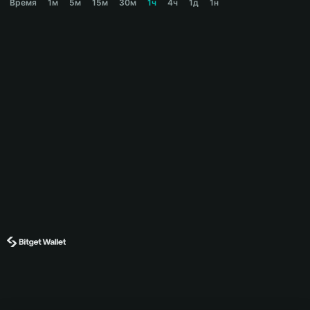
Время
1м
5м
15м
30м
1ч
4ч
1д
1н