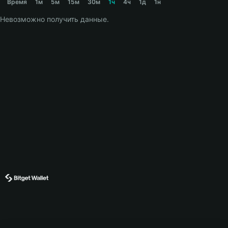
Время
1м
5м
15м
30м
1ч
4ч
1д
1н
Невозможно получить данные.