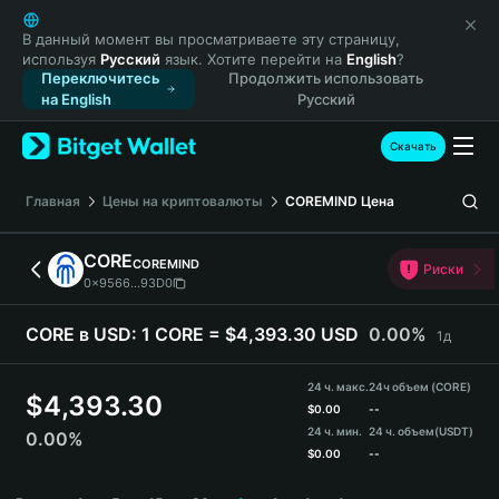
English
日本語
В данный момент вы просматриваете эту страницу,
используя
Русский
язык. Хотите перейти на
English
?
Tiếng Việt
Переключитесь
Продолжить использовать
Русский
на English
Русский
Español (Latinoamérica)
Türkçe
Скачать
Italiano
Français
Главная
Цены на криптовалюты
COREMIND
Цена
Deutsch
简体中文
CORE
COREMIND
Риски
繁體中文
0x9566...93D0
Português (Portugal)
Bahasa Indonesia
CORE в USD:
1 CORE = $4,393.30 USD
0.00%
1д
ภาษาไทย
हिन्दी
24 ч. макс.
24ч объем (CORE)
$
4,393.30
বাংলা
$
0.00
--
24 ч. мин.
24 ч. объем
(USDT)
0.00%
Español
$
0.00
--
Português (Brasil)
CORE Price Chart
Español (Argentina)