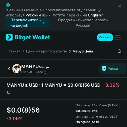
English
日本語
В данный момент вы просматриваете эту страницу,
используя
Русский
язык. Хотите перейти на
English
?
Tiếng Việt
Переключитесь
Продолжить использовать
Русский
на English
Русский
Español (Latinoamérica)
Türkçe
Скачать
Italiano
Français
Главная
Цены на криптовалюты
Manyu
Цена
Deutsch
简体中文
MANYU
Manyu
Риски
繁體中文
0x95AF...24ce
Português (Portugal)
Bahasa Indonesia
MANYU в USD:
1 MANYU = $0.0{8}56 USD
-3.09%
ภาษาไทย
1д
हिन्दी
বাংলা
24 ч. макс.
24ч объем (MANYU)
$
0.0{8}56
Español
$
0.0{8}61
12.1T
24 ч. мин.
24 ч. объем
(USDT)
-3.09%
Português (Brasil)
$
0.0{8}56
68.1K
Español (Argentina)