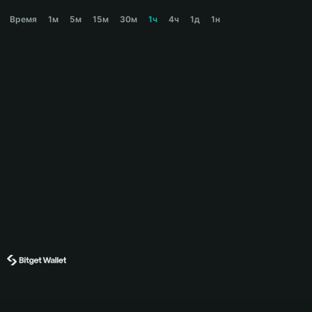
MANYU Price Chart
Время
1м
5м
15м
30м
1ч
4ч
1д
1н