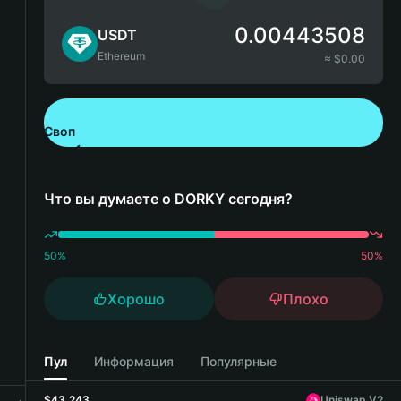
0.00443508
USDT
Ethereum
≈ $
0.00
Своп
Скачайте Bitget Wallet
Что вы думаете о DORKY сегодня?
50
%
50
%
Хорошо
Плохо
Пул
Информация
Популярные
$43,243
Uniswap V2