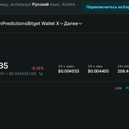
ницу, используя
Русский
язык. Хотите
Переключитесь на Eng
n
Predictions
Bitget Wallet X
Далее
35
24 ч. макс.
24 ч. мин.
24ч об
-0.16%
$0.004553
$0.004405
208.4
RKY = $0.004435 USD
1д
Lite
P