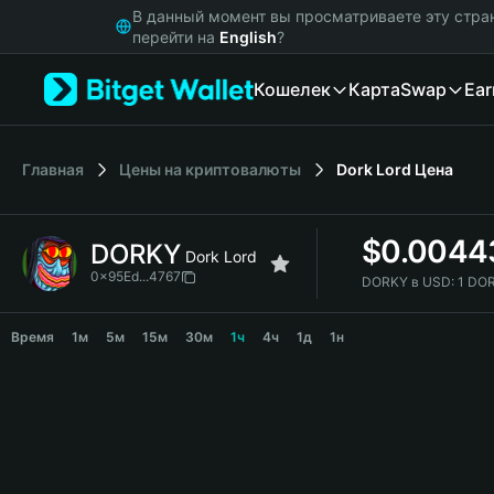
English
В данный момент вы просматриваете эту стра
日本語
перейти на
English
?
Tiếng Việt
Кошелек
Карта
Swap
Ear
Русский
Español (Latinoamérica)
Türkçe
Italiano
Главная
Цены на криптовалюты
Dork Lord
Цена
Français
Deutsch
$
0.0044
DORKY
简体中文
Dork Lord
繁體中文
0x95Ed...4767
DORKY в USD:
1 DO
Português (Portugal)
DORKY Price Chart
Bahasa Indonesia
Время
1м
5м
15м
30м
1ч
4ч
1д
1н
ภาษาไทย
हिन्दी
বাংলা
Español
Português (Brasil)
Español (Argentina)