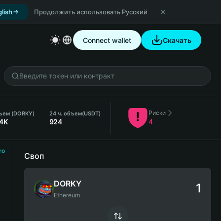
lish
Продолжить использовать Русский
Connect wallet
Скачать
Риски
ъем (DORKY)
24 ч. объем
(USDT)
4K
924
4
ro
Своп
DORKY
Ethereum