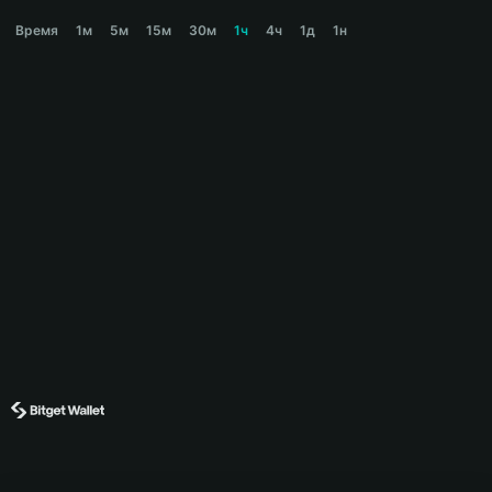
LILPEPE Price Chart
Время
1м
5м
15м
30м
1ч
4ч
1д
1н