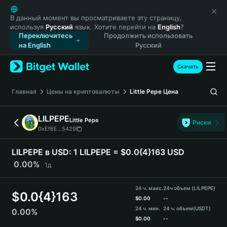
English
日本語
В данный момент вы просматриваете эту страницу,
используя
Русский
язык. Хотите перейти на
English
?
Tiếng Việt
Переключитесь
Продолжить использовать
Русский
на English
Русский
Español (Latinoamérica)
Türkçe
Скачать
Italiano
Français
Главная
Цены на криптовалюты
Little Pepe
Цена
Deutsch
简体中文
LILPEPE
Little Pepe
Риски
繁體中文
0xEf6E...5429
Português (Portugal)
Bahasa Indonesia
LILPEPE в USD:
1 LILPEPE = $0.0{4}163 USD
ภาษาไทย
0.00%
1д
हिन्दी
বাংলা
24 ч. макс.
24ч объем (LILPEPE)
$
0.0{4}163
Español
$
0.00
--
24 ч. мин.
24 ч. объем
(USDT)
0.00%
Português (Brasil)
$
0.00
--
Español (Argentina)