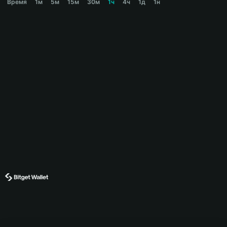
Время
1м
5м
15м
30м
1ч
4ч
1д
1н