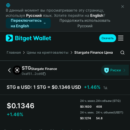
English
日本語
В данный момент вы просматриваете эту страницу,
используя
Русский
язык. Хотите перейти на
English
?
Tiếng Việt
Переключитесь
Продолжить использовать
Русский
на English
Русский
Español (Latinoamérica)
Türkçe
Скачать
Italiano
Français
Главная
Цены на криптовалюты
Stargate Finance
Цена
Deutsch
简体中文
STG
Stargate Finance
Риски
繁體中文
0xaf51...2cd6
Português (Portugal)
Bahasa Indonesia
STG в USD:
1 STG = $0.1346 USD
+1.46%
1д
ภาษาไทย
हिन्दी
24 ч. макс.
24ч объем (STG)
$
0.1346
বাংলা
$
0.1630
408
24 ч. мин.
24 ч. объем
(USDT)
+1.46%
Español
$
0.1274
54.8
Português (Brasil)
STG Price Chart
Español (Argentina)