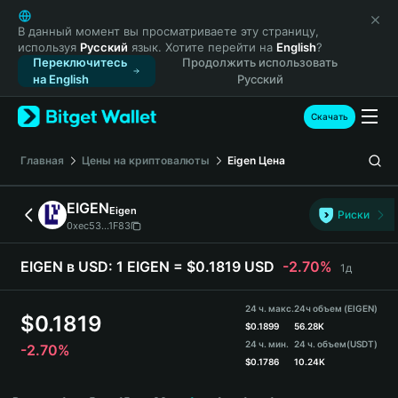
English
日本語
В данный момент вы просматриваете эту страницу,
используя
Русский
язык. Хотите перейти на
English
?
Tiếng Việt
Переключитесь
Продолжить использовать
Русский
на English
Русский
Español (Latinoamérica)
Türkçe
Скачать
Italiano
Français
Главная
Цены на криптовалюты
Eigen
Цена
Deutsch
简体中文
EIGEN
Eigen
Риски
繁體中文
0xec53...1F83
Português (Portugal)
Bahasa Indonesia
EIGEN в USD:
1 EIGEN = $0.1819 USD
-2.70%
1д
ภาษาไทย
हिन्दी
24 ч. макс.
24ч объем (EIGEN)
$
0.1819
বাংলা
$
0.1899
56.28K
24 ч. мин.
24 ч. объем
(USDT)
-2.70%
Español
$
0.1786
10.24K
Português (Brasil)
EIGEN Price Chart
Español (Argentina)