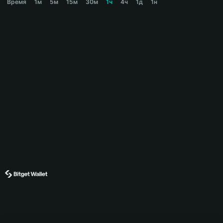
Время
1м
5м
15м
30м
1ч
4ч
1д
1н