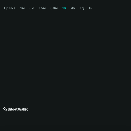
BELIEF Price Chart
Время
1м
5м
15м
30м
1ч
4ч
1д
1н