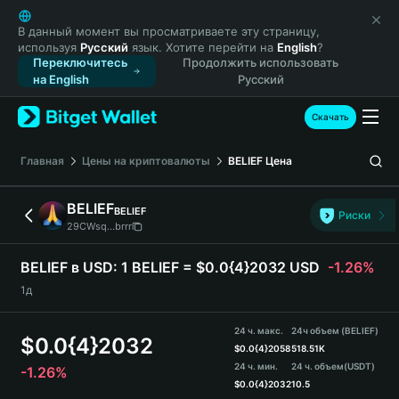
English
日本語
В данный момент вы просматриваете эту страницу,
используя
Русский
язык. Хотите перейти на
English
?
Tiếng Việt
Переключитесь
Продолжить использовать
Русский
на English
Русский
Español (Latinoamérica)
Türkçe
Скачать
Italiano
Français
Главная
Цены на криптовалюты
BELIEF
Цена
Deutsch
简体中文
BELIEF
BELIEF
Риски
繁體中文
29CWsq...brrr
Português (Portugal)
Bahasa Indonesia
BELIEF в USD:
1 BELIEF = $0.0{4}2032 USD
-1.26%
ภาษาไทย
1д
हिन्दी
বাংলা
24 ч. макс.
24ч объем (BELIEF)
$
0.0{4}2032
Español
$
0.0{4}2058
518.51K
24 ч. мин.
24 ч. объем
(USDT)
-1.26%
Português (Brasil)
$
0.0{4}2032
10.5
Español (Argentina)