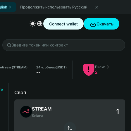
lish
Продолжить использовать Русский
Connect wallet
Скачать
Риски
 объем (STREAM)
24 ч. объем
(USDT)
--
2
ro
Своп
STREAM
Solana