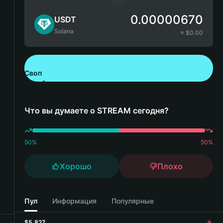
0.00000670
USDT
Solana
≈ $
0.00
Своп
Скачайте Bitget Wallet
Что вы думаете о STREAM сегодня?
50
%
50
%
Хорошо
Плохо
Пул
Информация
Популярные
$5,827