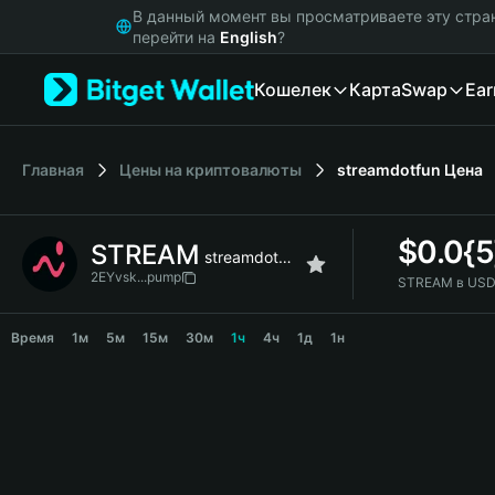
English
В данный момент вы просматриваете эту стра
日本語
перейти на
English
?
Tiếng Việt
Кошелек
Карта
Swap
Ear
Русский
Español (Latinoamérica)
Türkçe
Italiano
Главная
Цены на криптовалюты
streamdotfun
Цена
Français
Deutsch
$
0.0{
STREAM
简体中文
streamdotfun
繁體中文
2EYvsk...pump
STREAM в USD
Português (Portugal)
STREAM Price Chart
Bahasa Indonesia
Время
1м
5м
15м
30м
1ч
4ч
1д
1н
ภาษาไทย
हिन्दी
বাংলা
Español
Português (Brasil)
Español (Argentina)