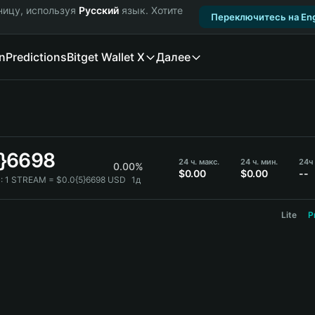
ницу, используя
Русский
язык. Хотите
Переключитесь на Eng
n
Predictions
Bitget Wallet X
Далее
5}6698
24 ч. макс.
24 ч. мин.
24ч
0.00%
$0.00
$0.00
--
:
1 STREAM = $0.0{5}6698 USD
1д
Lite
P