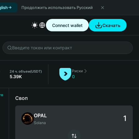
lish
Продолжить использовать Русский
Connect wallet
Скачать
Риски
)
24 ч. объем
(USDT)
5.39K
0
ro
Своп
OPAL
Solana