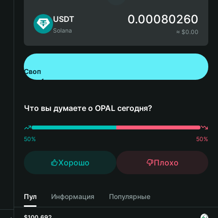
0.00080260
USDT
Solana
≈ $
0.00
Своп
Скачайте Bitget Wallet
Что вы думаете о OPAL сегодня?
50
%
50
%
Хорошо
Плохо
Пул
Информация
Популярные
$100,692