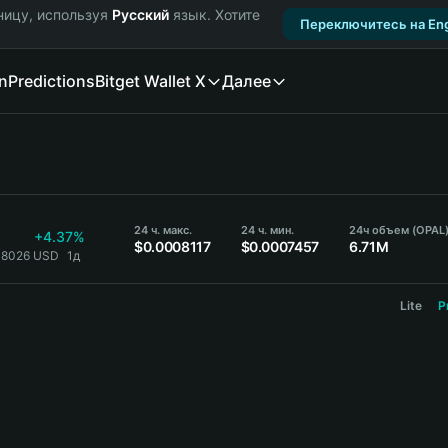
ницу, используя
Русский
язык. Хотите
Переключитесь на Eng
n
Predictions
Bitget Wallet X
Далее
24 ч. макс.
24 ч. мин.
24ч объем (OPAL
+4.37%
$0.0008117
$0.0007457
6.71M
08026 USD
1д
Lite
P