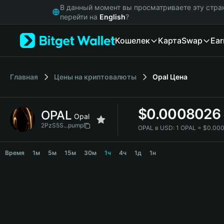
English
В данный момент вы просматриваете эту стра
日本語
перейти на
English
?
Tiếng Việt
Кошелек
Карта
Swap
Ear
Русский
Español (Latinoamérica)
Türkçe
Italiano
Главная
Цены на криптовалюты
Opal
Цена
Français
Deutsch
$
0.0008026
OPAL
简体中文
Opal
繁體中文
2PzS5S...pump
OPAL в USD:
1 OPAL = $0.00
Português (Portugal)
OPAL Price Chart
Bahasa Indonesia
Время
1м
5м
15м
30м
1ч
4ч
1д
1н
ภาษาไทย
हिन्दी
বাংলা
Español
Português (Brasil)
Español (Argentina)