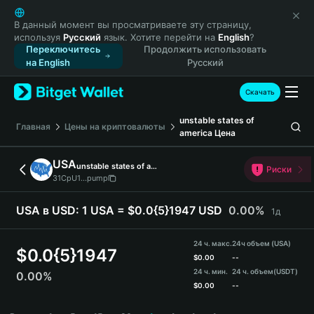
English
日本語
В данный момент вы просматриваете эту страницу,
используя
Русский
язык. Хотите перейти на
English
?
Tiếng Việt
Переключитесь
Продолжить использовать
Русский
на English
Русский
Español (Latinoamérica)
Türkçe
Скачать
Italiano
unstable states of
Français
Главная
Цены на криптовалюты
america
Цена
Deutsch
简体中文
USA
unstable states of america
Риски
繁體中文
31CpU1...pump
Português (Portugal)
Bahasa Indonesia
USA в USD:
1 USA = $0.0{5}1947 USD
0.00%
1д
ภาษาไทย
हिन्दी
24 ч. макс.
24ч объем (USA)
$
0.0{5}1947
বাংলা
$
0.00
--
24 ч. мин.
24 ч. объем
(USDT)
0.00%
Español
$
0.00
--
Português (Brasil)
USA Price Chart
Español (Argentina)