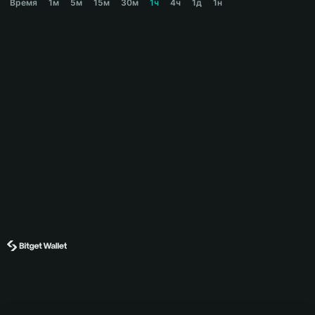
Время
1м
5м
15м
30м
1ч
4ч
1д
1н