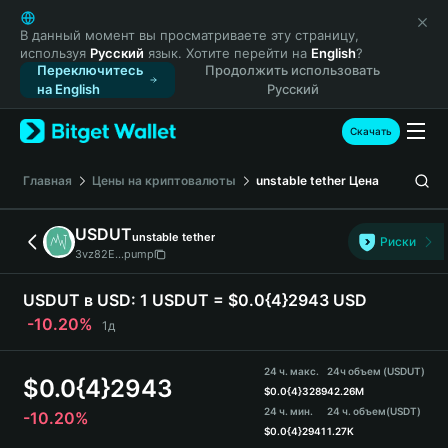
English
日本語
В данный момент вы просматриваете эту страницу,
используя
Русский
язык. Хотите перейти на
English
?
Tiếng Việt
Переключитесь
Продолжить использовать
Русский
на English
Русский
Español (Latinoamérica)
Türkçe
Скачать
Italiano
Français
Главная
Цены на криптовалюты
unstable tether
Цена
Deutsch
简体中文
USDUT
unstable tether
Риски
繁體中文
3vz82E...pump
Português (Portugal)
Bahasa Indonesia
USDUT в USD:
1 USDUT = $0.0{4}2943 USD
ภาษาไทย
-10.20%
1д
हिन्दी
বাংলা
24 ч. макс.
24ч объем (USDUT)
$
0.0{4}2943
Español
$
0.0{4}3289
42.26M
24 ч. мин.
24 ч. объем
(USDT)
-10.20%
Português (Brasil)
$
0.0{4}2941
1.27K
Español (Argentina)