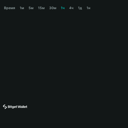
USDUT Price Chart
Время
1м
5м
15м
30м
1ч
4ч
1д
1н