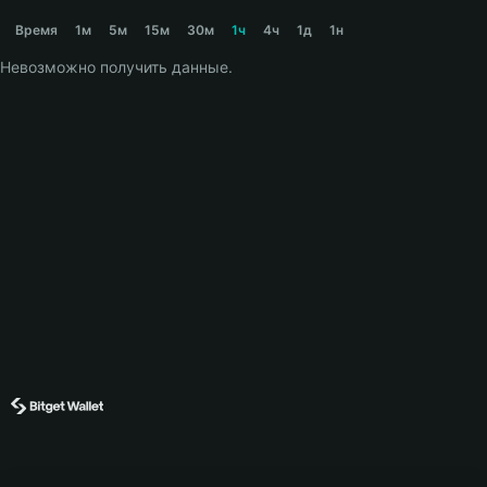
◎DOG Price Chart
Время
1м
5м
15м
30м
1ч
4ч
1д
1н
Невозможно получить данные.