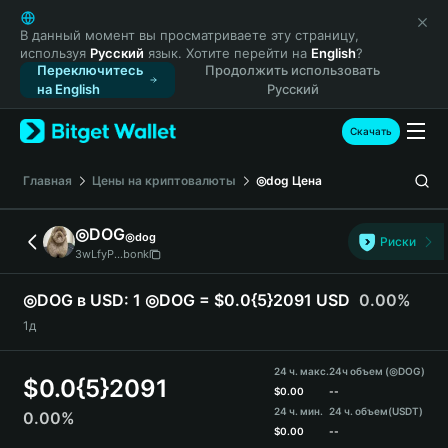
English
日本語
В данный момент вы просматриваете эту страницу,
используя
Русский
язык. Хотите перейти на
English
?
Tiếng Việt
Переключитесь
Продолжить использовать
Русский
на English
Русский
Español (Latinoamérica)
Türkçe
Скачать
Italiano
Français
Главная
Цены на криптовалюты
◎dog
Цена
Deutsch
简体中文
◎DOG
◎dog
Риски
繁體中文
3wLfyP...bonk
Português (Portugal)
Bahasa Indonesia
◎DOG в USD:
1 ◎DOG = $0.0{5}2091 USD
0.00%
ภาษาไทย
1д
हिन्दी
বাংলা
24 ч. макс.
24ч объем (◎DOG)
$
0.0{5}2091
Español
$
0.00
--
24 ч. мин.
24 ч. объем
(USDT)
0.00%
Português (Brasil)
$
0.00
--
Español (Argentina)