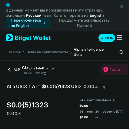
English
日本語
В данный момент вы просматриваете эту страницу,
используя
Русский
язык. Хотите перейти на
English
?
Tiếng Việt
Переключитесь
Продолжить использовать
Русский
на English
Русский
Español (Latinoamérica)
Türkçe
Скачать
Italiano
Alpha Intelligence
Français
Главная
Цены на криптовалюты
Цена
Deutsch
简体中文
AI
Alpha Intelligence
ALP
Риски
繁體中文
51iQqh...PREV
Português (Portugal)
Bahasa Indonesia
AI в USD:
1 AI = $0.0{5}1323 USD
0.00%
1д
ภาษาไทย
हिन्दी
24 ч. макс.
24ч объем (AI)
$
0.0{5}1323
বাংলা
$
0.00
--
24 ч. мин.
24 ч. объем
(USDT)
0.00%
Español
$
0.00
--
Português (Brasil)
AI Price Chart
Español (Argentina)