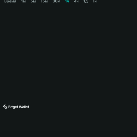
Время
1м
5м
15м
30м
1ч
4ч
1д
1н