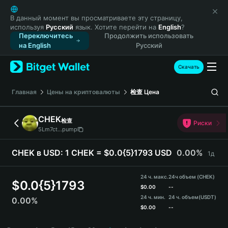
English
日本語
В данный момент вы просматриваете эту страницу,
используя
Русский
язык. Хотите перейти на
English
?
Tiếng Việt
Переключитесь
Продолжить использовать
Русский
на English
Русский
Español (Latinoamérica)
Türkçe
Скачать
Italiano
Français
Главная
Цены на криптовалюты
检查
Цена
Deutsch
简体中文
CHEK
检查
Риски
繁體中文
5Lm7ct...pump
Português (Portugal)
Bahasa Indonesia
CHEK в USD:
1 CHEK = $0.0{5}1793 USD
0.00%
1д
ภาษาไทย
हिन्दी
24 ч. макс.
24ч объем (CHEK)
$
0.0{5}1793
বাংলা
$
0.00
--
24 ч. мин.
24 ч. объем
(USDT)
0.00%
Español
$
0.00
--
Português (Brasil)
CHEK Price Chart
Español (Argentina)