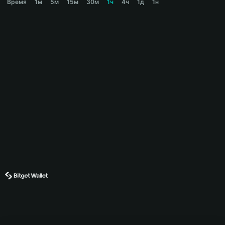
Время
1м
5м
15м
30м
1ч
4ч
1д
1н