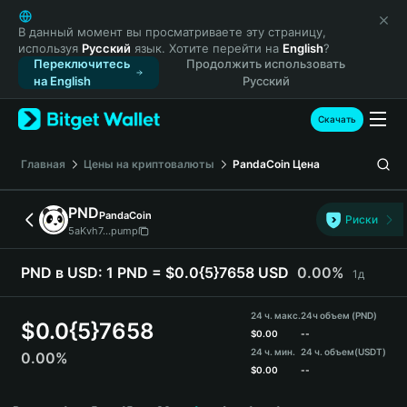
English
日本語
В данный момент вы просматриваете эту страницу,
используя
Русский
язык. Хотите перейти на
English
?
Tiếng Việt
Переключитесь
Продолжить использовать
Русский
на English
Русский
Español (Latinoamérica)
Türkçe
Скачать
Italiano
Français
Главная
Цены на криптовалюты
PandaCoin
Цена
Deutsch
简体中文
PND
PandaCoin
Риски
繁體中文
5aKvh7...pump
Português (Portugal)
Bahasa Indonesia
PND в USD:
1 PND = $0.0{5}7658 USD
0.00%
1д
ภาษาไทย
हिन्दी
24 ч. макс.
24ч объем (PND)
$
0.0{5}7658
বাংলা
$
0.00
--
24 ч. мин.
24 ч. объем
(USDT)
0.00%
Español
$
0.00
--
Português (Brasil)
PND Price Chart
Español (Argentina)