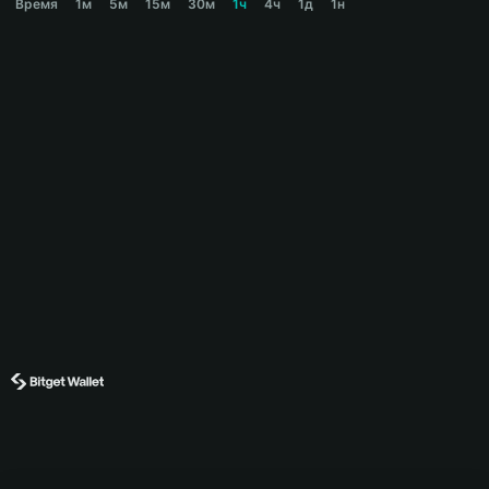
Время
1м
5м
15м
30м
1ч
4ч
1д
1н