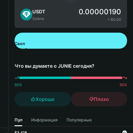
0.00000190
USDT
Solana
≈ $
0.00
Своп
Скачайте Bitget Wallet
Что вы думаете о JUNIE сегодня?
50
%
50
%
Хорошо
Плохо
Пул
Информация
Популярные
$3,418