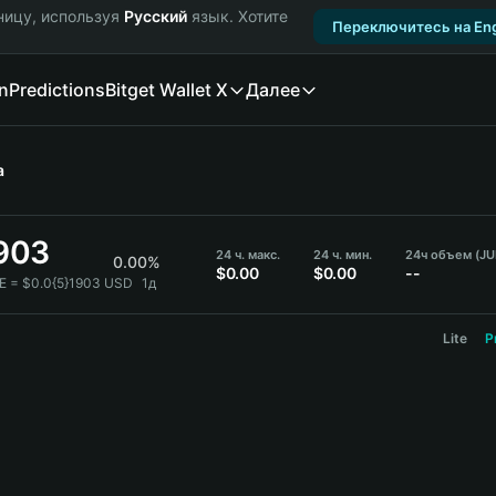
ницу, используя
Русский
язык. Хотите
Переключитесь на Eng
n
Predictions
Bitget Wallet X
Далее
а
1903
24 ч. макс.
24 ч. мин.
24ч объем (JU
0.00%
$0.00
$0.00
--
E = $0.0{5}1903 USD
1д
Lite
P