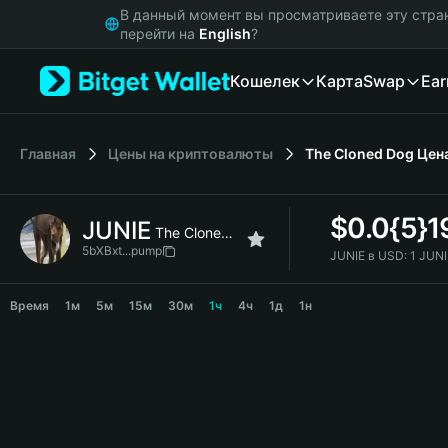
English
В данный момент вы просматриваете эту стра
日本語
перейти на
English
?
Tiếng Việt
Кошелек
Карта
Swap
Ear
Русский
Español (Latinoamérica)
Türkçe
Italiano
Главная
Цены на криптовалюты
The Cloned Dog
Цен
Français
Deutsch
$
0.0{5}
JUNIE
简体中文
The Cloned Dog
繁體中文
5bXBxt...pump
JUNIE в USD:
1 JUNI
Português (Portugal)
JUNIE Price Chart
Bahasa Indonesia
Время
1м
5м
15м
30м
1ч
4ч
1д
1н
ภาษาไทย
हिन्दी
বাংলা
Español
Português (Brasil)
Español (Argentina)