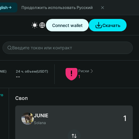
lish
Продолжить использовать Русский
Connect wallet
Скачать
Риски
NIE)
24 ч. объем
(USDT)
--
1
ro
Своп
JUNIE
Solana