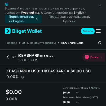
English
日本語
В данный момент вы просматриваете эту страницу,
используя
Русский
язык. Хотите перейти на
English
?
Tiếng Việt
Переключитесь
Продолжить использовать
Русский
на English
Русский
Español (Latinoamérica)
Türkçe
Скачать
Italiano
Français
Главная
Цены на криптовалюты
IKEA Shark
Цена
Deutsch
简体中文
IKEASHARK
IKEA Shark
IKE
Риски
繁體中文
5yHiKf...8Ndk
Português (Portugal)
Bahasa Indonesia
IKEASHARK в USD:
1 IKEASHARK = $0.00 USD
ภาษาไทย
0.00%
1д
हिन्दी
বাংলা
24 ч. макс.
24ч объем (IKEASHARK)
$
0.00
Español
$
0.00
--
24 ч. мин.
24 ч. объем
(USDT)
0.00%
Português (Brasil)
$
0.00
--
Español (Argentina)