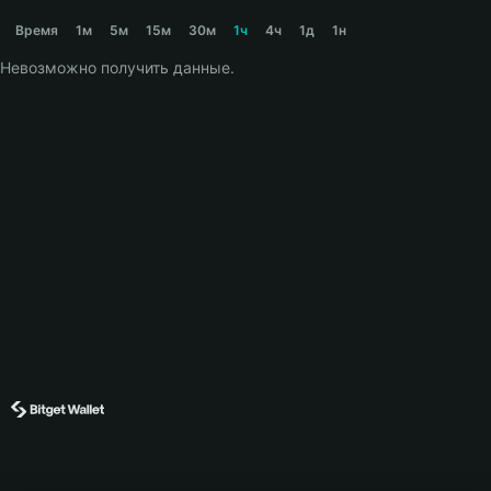
IKEASHARK Price Chart
Время
1м
5м
15м
30м
1ч
4ч
1д
1н
Невозможно получить данные.