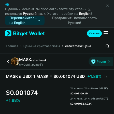
English
日本語
В данный момент вы просматриваете эту страницу,
используя
Русский
язык. Хотите перейти на
English
?
Tiếng Việt
Переключитесь
Продолжить использовать
Русский
на English
Русский
Español (Latinoamérica)
Türkçe
Скачать
Italiano
Français
Главная
Цены на криптовалюты
catwifmask
Цена
Deutsch
简体中文
MASK
catwifmask
Риски
繁體中文
6MQpbi...pump
Português (Portugal)
Bahasa Indonesia
MASK в USD:
1 MASK = $0.001074 USD
+1.88%
1д
ภาษาไทย
हिन्दी
24 ч. макс.
24ч объем (MASK)
$
0.001074
বাংলা
$
0.001109
3M
24 ч. мин.
24 ч. объем
(USDT)
+1.88%
Español
$
0.001052
3.22K
Português (Brasil)
MASK Price Chart
Español (Argentina)