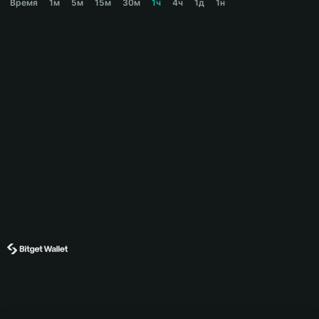
Время
1м
5м
15м
30м
1ч
4ч
1д
1н