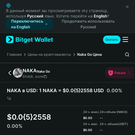
English
日本語
В данный момент вы просматриваете эту страницу,
используя
Русский
язык. Хотите перейти на
English
?
Tiếng Việt
Переключитесь
Продолжить использовать
Русский
на English
Русский
Español (Latinoamérica)
Türkçe
Скачать
Italiano
Français
Главная
Цены на криптовалюты
Naka Go
Цена
Deutsch
简体中文
NAKA
Naka Go
Риски
繁體中文
6fs6j8...bonk
Português (Portugal)
Bahasa Indonesia
NAKA в USD:
1 NAKA = $0.0{5}2558 USD
0.00%
ภาษาไทย
1д
हिन्दी
বাংলা
24 ч. макс.
24ч объем (NAKA)
$
0.0{5}2558
Español
$
0.00
--
24 ч. мин.
24 ч. объем
(USDT)
0.00%
Português (Brasil)
$
0.00
--
Español (Argentina)