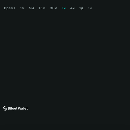
NAKA Price Chart
Время
1м
5м
15м
30м
1ч
4ч
1д
1н