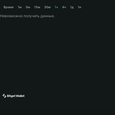
SIGMA Price Chart
Время
1м
5м
15м
30м
1ч
4ч
1д
1н
Невозможно получить данные.