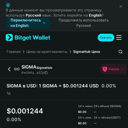
English
日本語
В данный момент вы просматриваете эту страницу,
используя
Русский
язык. Хотите перейти на
English
?
Tiếng Việt
Переключитесь
Продолжить использовать
Русский
на English
Русский
Español (Latinoamérica)
Türkçe
Скачать
Italiano
Français
Главная
Цены на криптовалюты
SigmaHub
Цена
Deutsch
简体中文
SIGMA
SigmaHub
SIG
Риски
繁體中文
6wUbKy...a3Zp
Português (Portugal)
Bahasa Indonesia
SIGMA в USD:
1 SIGMA = $0.001244 USD
0.00%
ภาษาไทย
1д
हिन्दी
বাংলা
24 ч. макс.
24ч объем (SIGMA)
$
0.001244
Español
$
0.00
--
24 ч. мин.
24 ч. объем
(USDT)
0.00%
Português (Brasil)
$
0.00
--
Español (Argentina)