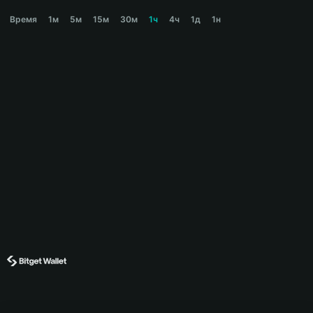
SATOSHI Price Chart
Время
1м
5м
15м
30м
1ч
4ч
1д
1н