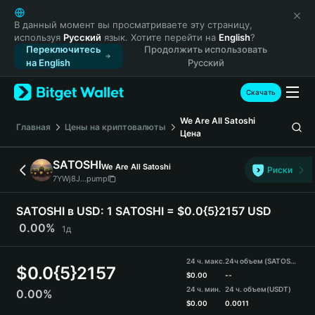
English
日本語
В данный момент вы просматриваете эту страницу,
используя
Русский
язык. Хотите перейти на
English
?
Tiếng Việt
Переключитесь
Продолжить использовать
Русский
на English
Русский
Español (Latinoamérica)
Türkçe
Скачать
Italiano
We Are All Satoshi
Français
Главная
Цены на криптовалюты
Цена
Deutsch
简体中文
SATOSHI
We Are All Satoshi
Риски
繁體中文
7YWj8J...pump
Português (Portugal)
Bahasa Indonesia
SATOSHI в USD:
1 SATOSHI = $0.0{5}2157 USD
ภาษาไทย
0.00%
1д
हिन्दी
বাংলা
24 ч. макс.
24ч объем (SATOSHI)
$
0.0{5}2157
Español
$
0.00
--
24 ч. мин.
24 ч. объем
(USDT)
0.00%
Português (Brasil)
$
0.00
0.0011
Español (Argentina)