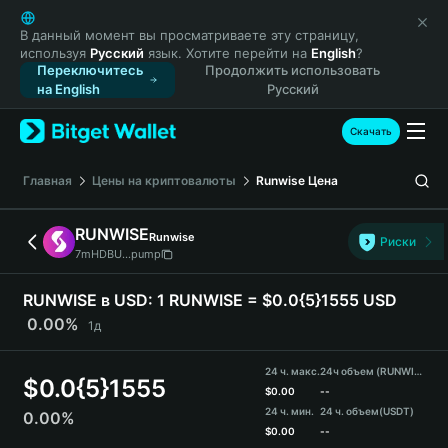
English
日本語
В данный момент вы просматриваете эту страницу,
используя
Русский
язык. Хотите перейти на
English
?
Tiếng Việt
Переключитесь
Продолжить использовать
Русский
на English
Русский
Español (Latinoamérica)
Türkçe
Скачать
Italiano
Français
Главная
Цены на криптовалюты
Runwise
Цена
Deutsch
简体中文
RUNWISE
Runwise
Риски
繁體中文
7mHDBU...pump
Português (Portugal)
Bahasa Indonesia
RUNWISE в USD:
1 RUNWISE = $0.0{5}1555 USD
ภาษาไทย
0.00%
1д
हिन्दी
বাংলা
24 ч. макс.
24ч объем (RUNWISE)
$
0.0{5}1555
Español
$
0.00
--
24 ч. мин.
24 ч. объем
(USDT)
0.00%
Português (Brasil)
$
0.00
--
Español (Argentina)