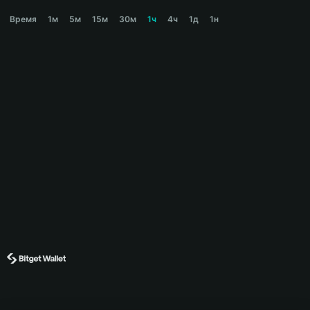
RUNWISE Price Chart
Время
1м
5м
15м
30м
1ч
4ч
1д
1н