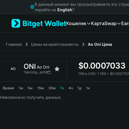
English
В данный момент вы просматриваете эту стра
日本語
перейти на
English
?
Tiếng Việt
Кошелек
Карта
Swap
Ear
Русский
Español (Latinoamérica)
Türkçe
Italiano
Главная
Цены на криптовалюты
Ao Oni
Цена
Français
Deutsch
$
0.0007033
ONI
简体中文
Ao Oni
AO
繁體中文
7pkmGg...pnfd
ONI в USD:
1 ONI = $0.00070
Português (Portugal)
ONI Price Chart
Bahasa Indonesia
Время
1м
5м
15м
30м
1ч
4ч
1д
1н
ภาษาไทย
Невозможно получить данные.
हिन्दी
বাংলা
Español
Português (Brasil)
Español (Argentina)