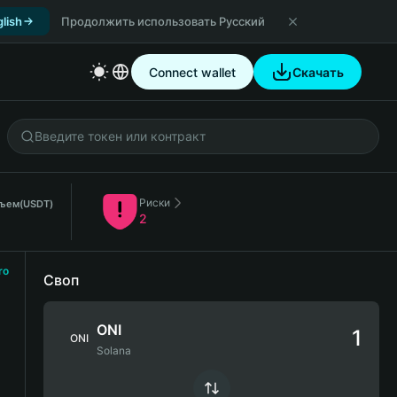
lish
Продолжить использовать Русский
Connect wallet
Скачать
Риски
бъем
(USDT)
2
ro
Своп
ONI
ONI
Solana