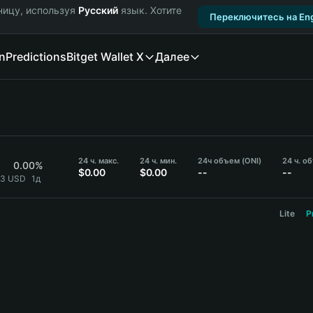
ницу, используя
Русский
язык. Хотите
Переключитесь на Eng
n
Predictions
Bitget Wallet X
Далее
24 ч. макс.
24 ч. мин.
24ч объем (ONI)
24 ч. о
0.00%
$0.00
$0.00
--
--
33 USD
1д
Lite
P