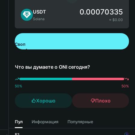
0.00070335
USDT
Solana
≈ $
0.00
Своп
Скачайте Bitget Wallet
Что вы думаете о ONI сегодня?
50
%
50
%
Хорошо
Плохо
Пул
Информация
Популярные
$2