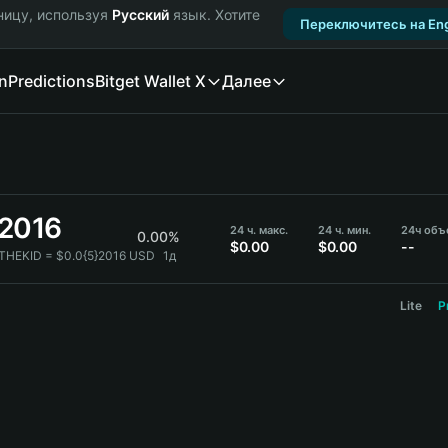
ницу, используя
Русский
язык. Хотите
Переключитесь на Eng
n
Predictions
Bitget Wallet X
Далее
}2016
24 ч. макс.
24 ч. мин.
24ч объ
0.00%
$0.00
$0.00
--
 THEKID = $0.0{5}2016 USD
1д
Lite
P