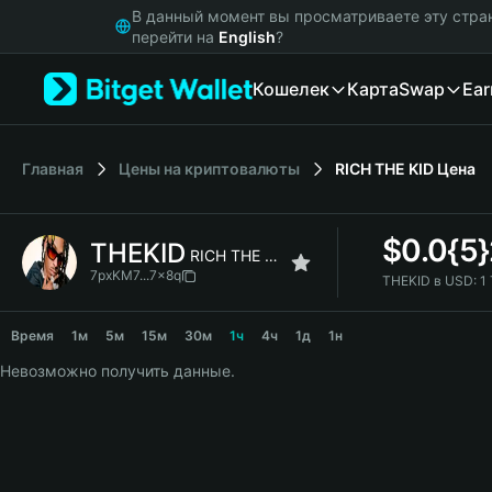
English
В данный момент вы просматриваете эту стра
日本語
перейти на
English
?
Tiếng Việt
Кошелек
Карта
Swap
Ear
Русский
Español (Latinoamérica)
Türkçe
Italiano
Главная
Цены на криптовалюты
RICH THE KID
Цена
Français
Deutsch
$
0.0{5
THEKID
简体中文
RICH THE KID
繁體中文
7pxKM7...7x8q
THEKID в USD:
1
Português (Portugal)
THEKID Price Chart
Bahasa Indonesia
Время
1м
5м
15м
30м
1ч
4ч
1д
1н
ภาษาไทย
Невозможно получить данные.
हिन्दी
বাংলা
Español
Português (Brasil)
Español (Argentina)