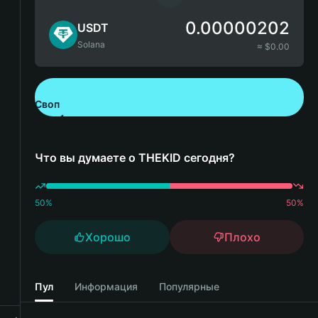
0.00000202
USDT
Solana
≈ $
0.00
Своп
Скачайте Bitget Wallet
Что вы думаете о THEKID сегодня?
50
%
50
%
Хорошо
Плохо
Пул
Информация
Популярные