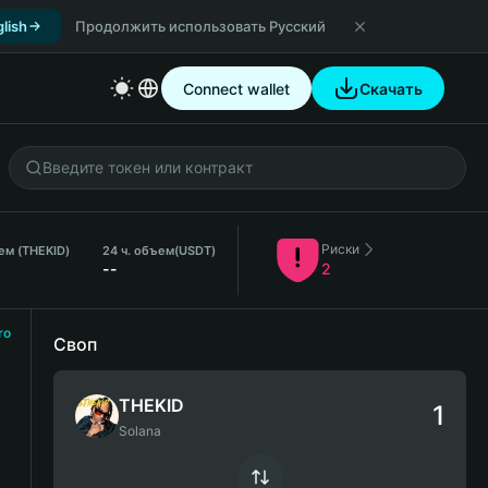
lish
Продолжить использовать Русский
Connect wallet
Скачать
Риски
ем (THEKID)
24 ч. объем
(USDT)
--
2
ro
Своп
THEKID
Solana