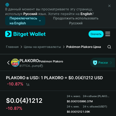
English
日本語
В данный момент вы просматриваете эту страницу,
используя
Русский
язык. Хотите перейти на
English
?
Tiếng Việt
Переключитесь
Продолжить использовать
Русский
на English
Русский
Español (Latinoamérica)
Türkçe
Скачать
Italiano
Français
Главная
Цены на криптовалюты
Pokémon Plakoro
Цена
Deutsch
简体中文
PLAKORO
Pokémon Plakoro
Риски
繁體中文
817TC4...pump
Português (Portugal)
Bahasa Indonesia
PLAKORO в USD:
1 PLAKORO = $0.0{4}1212 USD
ภาษาไทย
-10.87%
1д
हिन्दी
বাংলা
24 ч. макс.
24ч объем (PLAKORO)
$
0.0{4}1212
Español
$
0.0{4}1359
90.37M
24 ч. мин.
24 ч. объем
(USDT)
-10.87%
Português (Brasil)
$
0.0{4}1212
1.09K
Español (Argentina)