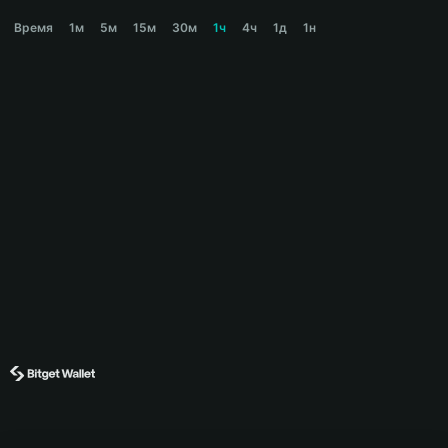
PLAKORO Price Chart
Время
1м
5м
15м
30м
1ч
4ч
1д
1н