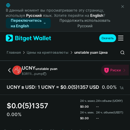
English
日本語
В данный момент вы просматриваете эту страницу,
используя
Русский
язык. Хотите перейти на
English
?
Tiếng Việt
Переключитесь
Продолжить использовать
Русский
на English
Русский
Español (Latinoamérica)
Türkçe
Скачать
Italiano
Français
Главная
Цены на криптовалюты
unstable yuan
Цена
Deutsch
简体中文
UCNY
unstable yuan
Риски
繁體中文
83R11i...pump
Português (Portugal)
Bahasa Indonesia
UCNY в USD:
1 UCNY = $0.0{5}1357 USD
0.00%
1д
ภาษาไทย
हिन्दी
24 ч. макс.
24ч объем (UCNY)
$
0.0{5}1357
বাংলা
$
0.00
--
24 ч. мин.
24 ч. объем
(USDT)
0.00%
Español
$
0.00
--
Português (Brasil)
UCNY Price Chart
Español (Argentina)