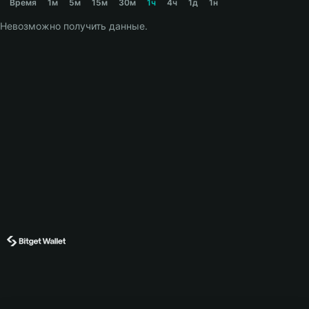
Время
1м
5м
15м
30м
1ч
4ч
1д
1н
Невозможно получить данные.