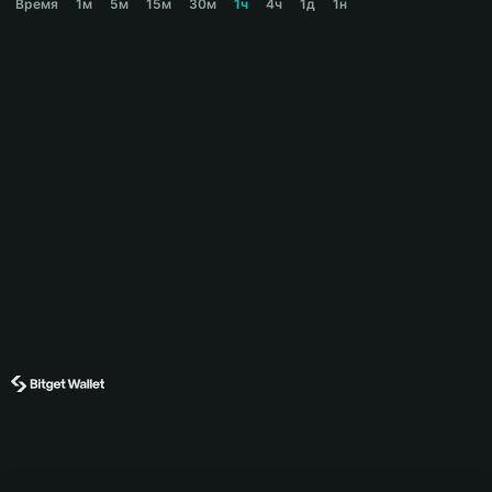
Время
1м
5м
15м
30м
1ч
4ч
1д
1н