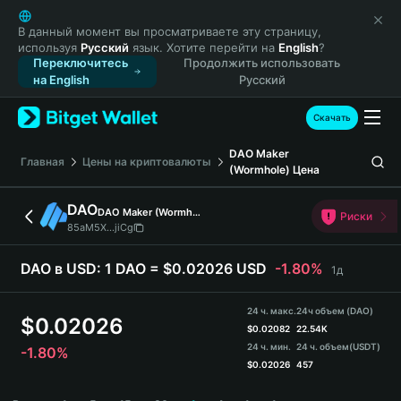
English
日本語
В данный момент вы просматриваете эту страницу,
используя
Русский
язык. Хотите перейти на
English
?
Tiếng Việt
Переключитесь
Продолжить использовать
Русский
на English
Русский
Español (Latinoamérica)
Türkçe
Скачать
Italiano
DAO Maker
Français
Главная
Цены на криптовалюты
(Wormhole)
Цена
Deutsch
简体中文
DAO
DAO Maker (Wormhole)
Риски
繁體中文
85aM5X...jiCg
Português (Portugal)
Bahasa Indonesia
DAO в USD:
1 DAO = $0.02026 USD
-1.80%
1д
ภาษาไทย
हिन्दी
24 ч. макс.
24ч объем (DAO)
$
0.02026
বাংলা
$
0.02082
22.54K
24 ч. мин.
24 ч. объем
(USDT)
-1.80%
Español
$
0.02026
457
Português (Brasil)
DAO Price Chart
Español (Argentina)