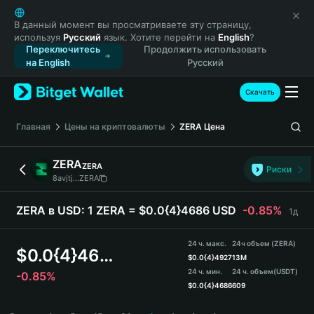
English
日本語
В данный момент вы просматриваете эту страницу,
используя
Русский
язык. Хотите перейти на
English
?
Tiếng Việt
Переключитесь
Продолжить использовать
Русский
на English
Русский
Español (Latinoamérica)
Türkçe
Скачать
Italiano
Français
Главная
Цены на криптовалюты
ZERA
Цена
Deutsch
简体中文
ZERA
ZERA
Риски
繁體中文
8avjtj...ZERA
Português (Portugal)
Bahasa Indonesia
ZERA в USD:
1 ZERA = $0.0{4}4686 USD
-0.85%
1д
ภาษาไทย
हिन्दी
24 ч. макс.
24ч объем (ZERA)
$
0.0{4}4686
বাংলা
$
0.0{4}4927
13M
24 ч. мин.
24 ч. объем
(USDT)
-0.85%
Español
$
0.0{4}4686
609
Português (Brasil)
ZERA Price Chart
Español (Argentina)