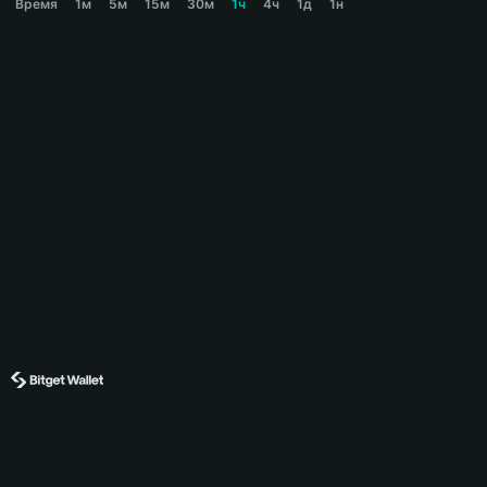
Время
1м
5м
15м
30м
1ч
4ч
1д
1н