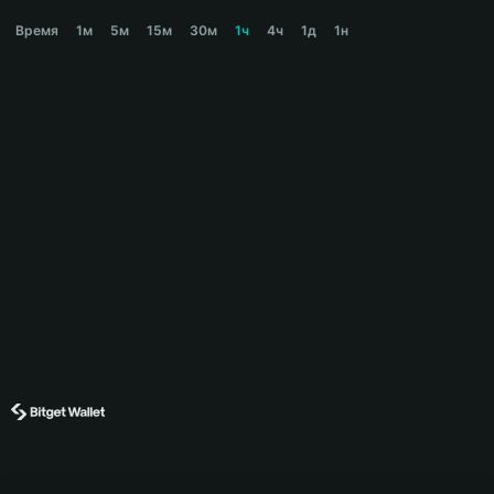
STRAWHAT Price Chart
Время
1м
5м
15м
30м
1ч
4ч
1д
1н