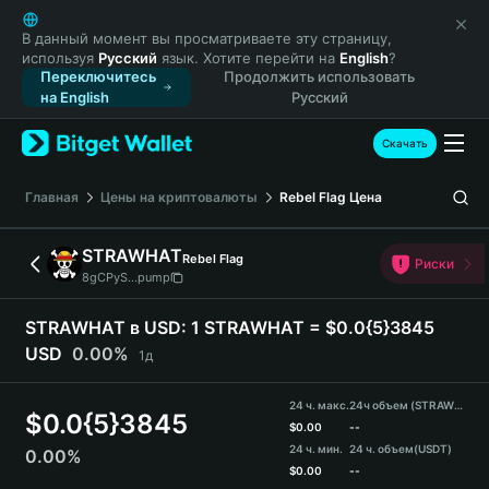
English
日本語
В данный момент вы просматриваете эту страницу,
используя
Русский
язык. Хотите перейти на
English
?
Tiếng Việt
Переключитесь
Продолжить использовать
Русский
на English
Русский
Español (Latinoamérica)
Türkçe
Скачать
Italiano
Français
Главная
Цены на криптовалюты
Rebel Flag
Цена
Deutsch
简体中文
STRAWHAT
Rebel Flag
Риски
繁體中文
8gCPyS...pump
Português (Portugal)
Bahasa Indonesia
STRAWHAT в USD:
1 STRAWHAT = $0.0{5}3845
ภาษาไทย
USD
0.00%
1д
हिन्दी
বাংলা
24 ч. макс.
24ч объем (STRAWHAT)
$
0.0{5}3845
Español
$
0.00
--
24 ч. мин.
24 ч. объем
(USDT)
0.00%
Português (Brasil)
$
0.00
--
Español (Argentina)