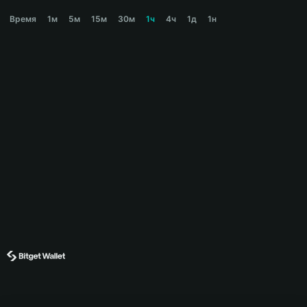
GRAIL Price Chart
Время
1м
5м
15м
30м
1ч
4ч
1д
1н