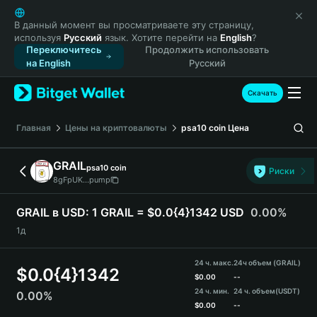
English
日本語
В данный момент вы просматриваете эту страницу,
используя
Русский
язык. Хотите перейти на
English
?
Tiếng Việt
Переключитесь
Продолжить использовать
Русский
на English
Русский
Español (Latinoamérica)
Türkçe
Скачать
Italiano
Français
Главная
Цены на криптовалюты
psa10 coin
Цена
Deutsch
简体中文
GRAIL
psa10 coin
Риски
繁體中文
8gFpUK...pump
Português (Portugal)
Bahasa Indonesia
GRAIL в USD:
1 GRAIL = $0.0{4}1342 USD
0.00%
ภาษาไทย
1д
हिन्दी
বাংলা
24 ч. макс.
24ч объем (GRAIL)
$
0.0{4}1342
Español
$
0.00
--
24 ч. мин.
24 ч. объем
(USDT)
0.00%
Português (Brasil)
$
0.00
--
Español (Argentina)