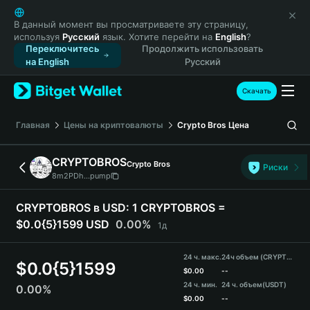
English
日本語
В данный момент вы просматриваете эту страницу,
используя
Русский
язык. Хотите перейти на
English
?
Tiếng Việt
Переключитесь
Продолжить использовать
Русский
на English
Русский
Español (Latinoamérica)
Türkçe
Скачать
Italiano
Français
Главная
Цены на криптовалюты
Crypto Bros
Цена
Deutsch
简体中文
CRYPTOBROS
Crypto Bros
Риски
繁體中文
8m2PDh...pump
Português (Portugal)
Bahasa Indonesia
CRYPTOBROS в USD:
1 CRYPTOBROS =
ภาษาไทย
$0.0{5}1599 USD
0.00%
1д
हिन्दी
বাংলা
24 ч. макс.
24ч объем (CRYPTOBROS)
$
0.0{5}1599
Español
$
0.00
--
24 ч. мин.
24 ч. объем
(USDT)
0.00%
Português (Brasil)
$
0.00
--
Español (Argentina)