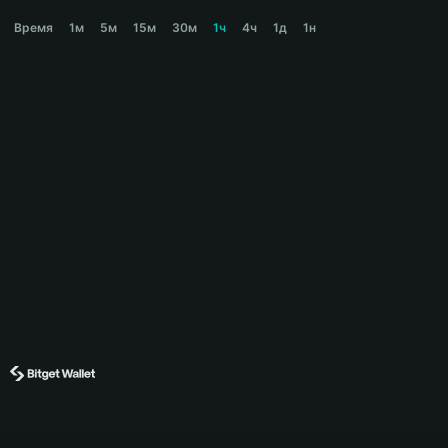
CRYPTOBROS Price Chart
Время
1м
5м
15м
30м
1ч
4ч
1д
1н