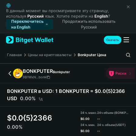
English
日本語
В данный момент вы просматриваете эту страницу,
используя
Русский
язык. Хотите перейти на
English
?
Tiếng Việt
Переключитесь
Продолжить использовать
Русский
на English
Русский
Español (Latinoamérica)
Türkçe
Скачать
Italiano
Français
Главная
Цены на криптовалюты
Bonkputer
Цена
Deutsch
简体中文
BONKPUTER
Bonkputer
Риски
繁體中文
9B1WxN...bonk
Português (Portugal)
Bahasa Indonesia
BONKPUTER в USD:
1 BONKPUTER = $0.0{5}2366
ภาษาไทย
USD
0.00%
1д
हिन्दी
বাংলা
24 ч. макс.
24ч объем (BONKPUTER)
$
0.0{5}2366
Español
$
0.00
--
24 ч. мин.
24 ч. объем
(USDT)
0.00%
Português (Brasil)
$
0.00
--
Español (Argentina)