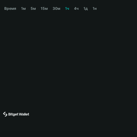
BONKPUTER Price Chart
Время
1м
5м
15м
30м
1ч
4ч
1д
1н