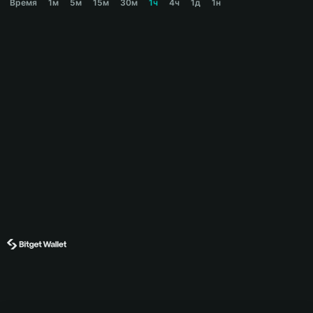
Время
1м
5м
15м
30м
1ч
4ч
1д
1н