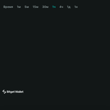
SCARCE Price Chart
Время
1м
5м
15м
30м
1ч
4ч
1д
1н