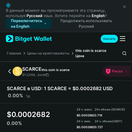
English
日本語
В данный момент вы просматриваете эту страницу,
используя
Русский
язык. Хотите перейти на
English
?
Tiếng Việt
Переключитесь
Продолжить использовать
Русский
на English
Русский
Español (Latinoamérica)
Türkçe
Скачать
Italiano
this coin is scarce
Français
Главная
Цены на криптовалюты
Цена
Deutsch
简体中文
SCARCE
this coin is scarce
Риски
繁體中文
9YJ2XM...bonk
Português (Portugal)
Bahasa Indonesia
SCARCE в USD:
1 SCARCE = $0.0002682 USD
ภาษาไทย
0.00%
1д
हिन्दी
বাংলা
24 ч. макс.
24ч объем (SCARCE)
$
0.0002682
Español
$
0.0002682
2.71K
24 ч. мин.
24 ч. объем
(USDT)
0.00%
Português (Brasil)
$
0.0002682
0.727
Español (Argentina)