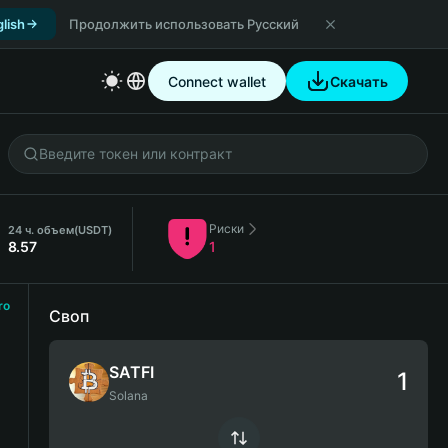
lish
Продолжить использовать Русский
Connect wallet
Скачать
Риски
24 ч. объем
(USDT)
8.57
1
ro
Своп
SATFI
Solana