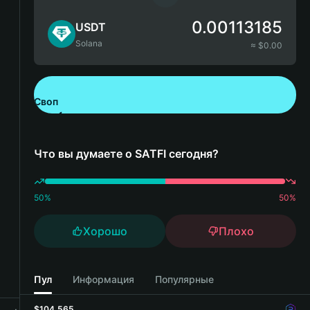
0.00113185
USDT
Solana
≈ $
0.00
Своп
Скачайте Bitget Wallet
Что вы думаете о SATFI сегодня?
50
%
50
%
Хорошо
Плохо
Пул
Информация
Популярные
$104,565