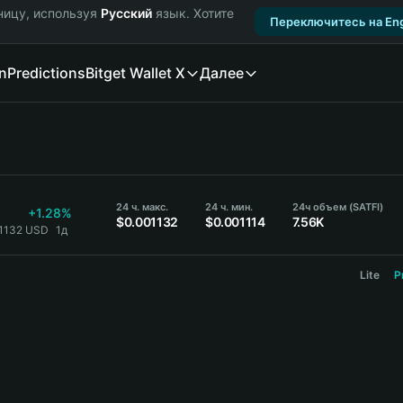
ницу, используя
Русский
язык. Хотите
Переключитесь на Eng
n
Predictions
Bitget Wallet X
Далее
24 ч. макс.
24 ч. мин.
24ч объем (SATFI)
+1.28%
$0.001132
$0.001114
7.56K
01132 USD
1д
Lite
P