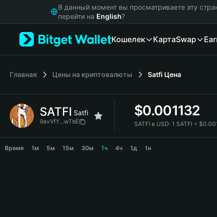
English
В данный момент вы просматриваете эту стра
日本語
перейти на
English
?
Tiếng Việt
Кошелек
Карта
Swap
Ear
Русский
Español (Latinoamérica)
Türkçe
Italiano
Главная
Цены на криптовалюты
Satfi
Цена
Français
Deutsch
$
0.001132
SATFI
简体中文
Satfi
繁體中文
9avVfY...wTbE
SATFI в USD:
1 SATFI = $0.0
Português (Portugal)
SATFI Price Chart
Bahasa Indonesia
Время
1м
5м
15м
30м
1ч
4ч
1д
1н
ภาษาไทย
हिन्दी
বাংলা
Español
Português (Brasil)
Español (Argentina)