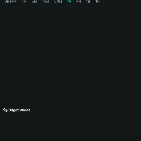
Время
1м
5м
15м
30м
1ч
4ч
1д
1н