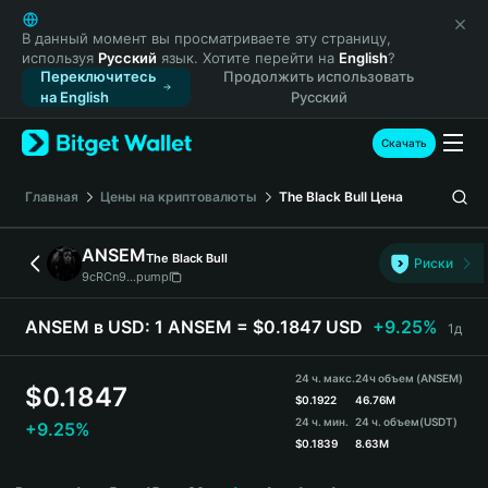
English
日本語
В данный момент вы просматриваете эту страницу,
используя
Русский
язык. Хотите перейти на
English
?
Tiếng Việt
Переключитесь
Продолжить использовать
Русский
на English
Русский
Español (Latinoamérica)
Türkçe
Скачать
Italiano
Français
Главная
Цены на криптовалюты
The Black Bull
Цена
Deutsch
简体中文
ANSEM
The Black Bull
Риски
繁體中文
9cRCn9...pump
Português (Portugal)
Bahasa Indonesia
ANSEM в USD:
1 ANSEM = $0.1847 USD
+9.25%
1д
ภาษาไทย
हिन्दी
24 ч. макс.
24ч объем (ANSEM)
$
0.1847
বাংলা
$
0.1922
46.76M
24 ч. мин.
24 ч. объем
(USDT)
+9.25%
Español
$
0.1839
8.63M
Português (Brasil)
ANSEM Price Chart
Español (Argentina)