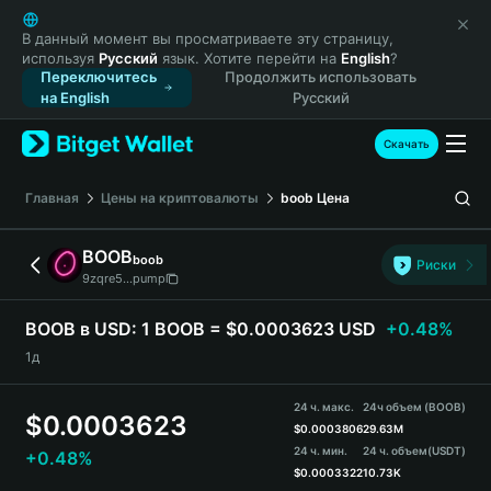
English
日本語
В данный момент вы просматриваете эту страницу,
используя
Русский
язык. Хотите перейти на
English
?
Tiếng Việt
Переключитесь
Продолжить использовать
Русский
на English
Русский
Español (Latinoamérica)
Türkçe
Скачать
Italiano
Français
Главная
Цены на криптовалюты
boob
Цена
Deutsch
简体中文
BOOB
boob
Риски
繁體中文
9zqre5...pump
Português (Portugal)
Bahasa Indonesia
BOOB в USD:
1 BOOB = $0.0003623 USD
+0.48%
ภาษาไทย
1д
हिन्दी
বাংলা
24 ч. макс.
24ч объем (BOOB)
$
0.0003623
Español
$
0.0003806
29.63M
24 ч. мин.
24 ч. объем
(USDT)
+0.48%
Português (Brasil)
$
0.0003322
10.73K
Español (Argentina)