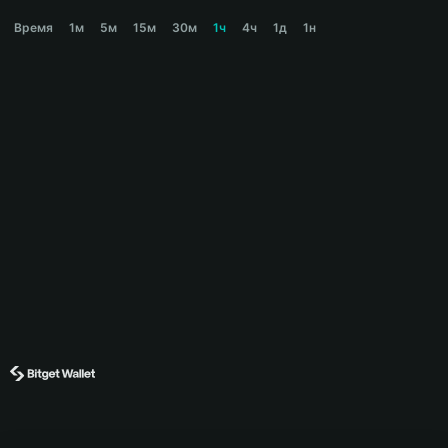
BOOB Price Chart
Время
1м
5м
15м
30м
1ч
4ч
1д
1н