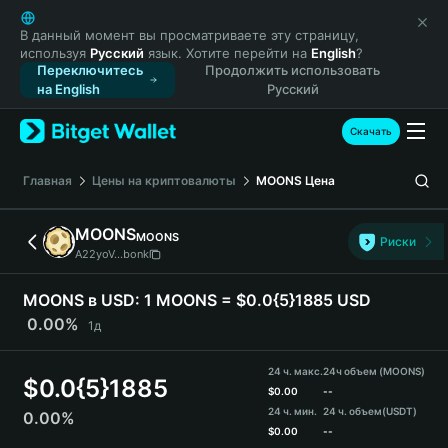
English
日本語
В данный момент вы просматриваете эту страницу,
используя
Русский
язык. Хотите перейти на
English
?
Tiếng Việt
Переключитесь
Продолжить использовать
Русский
на English
Русский
Español (Latinoamérica)
Türkçe
Скачать
Italiano
Français
Главная
Цены на криптовалюты
MOONS
Цена
Deutsch
简体中文
MOONS
MOONS
Риски
繁體中文
A22yoV...bonk
Português (Portugal)
Bahasa Indonesia
MOONS в USD:
1 MOONS = $0.0{5}1885 USD
ภาษาไทย
0.00%
1д
हिन्दी
বাংলা
24 ч. макс.
24ч объем (MOONS)
$
0.0{5}1885
Español
$
0.00
--
24 ч. мин.
24 ч. объем
(USDT)
0.00%
Português (Brasil)
$
0.00
--
Español (Argentina)