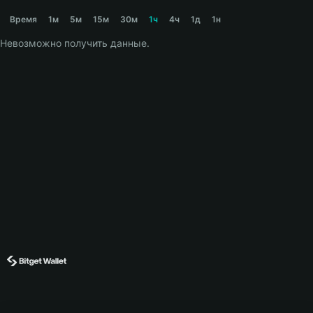
MOONS Price Chart
Время
1м
5м
15м
30м
1ч
4ч
1д
1н
Невозможно получить данные.