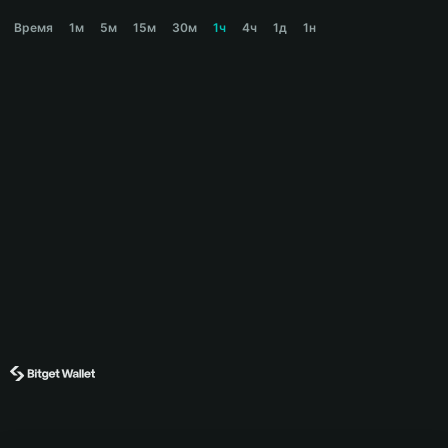
114514 Price Chart
Время
1м
5м
15м
30м
1ч
4ч
1д
1н