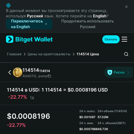
English
日本語
В данный момент вы просматриваете эту страницу,
используя
Русский
язык. Хотите перейти на
English
?
Tiếng Việt
Переключитесь
Продолжить использовать
Русский
на English
Русский
Español (Latinoamérica)
Türkçe
Скачать
Italiano
Français
Главная
Цены на криптовалюты
114514
Цена
Deutsch
简体中文
114514
114514
Риски
繁體中文
AGdGTQ...pump
Português (Portugal)
Bahasa Indonesia
114514 в USD:
1 114514 = $0.0008196 USD
ภาษาไทย
-22.77%
1д
हिन्दी
বাংলা
24 ч. макс.
24ч объем (114514)
$
0.0008196
Español
$
0.001087
57.02M
24 ч. мин.
24 ч. объем
(USDT)
-22.77%
Português (Brasil)
$
0.0007668
46.73K
Español (Argentina)