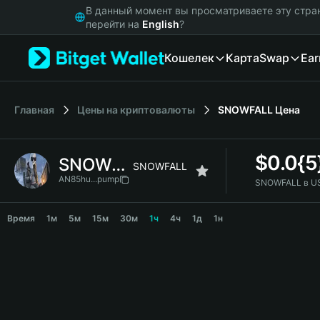
English
В данный момент вы просматриваете эту стра
日本語
перейти на
English
?
Tiếng Việt
Кошелек
Карта
Swap
Ear
Русский
Español (Latinoamérica)
Türkçe
Italiano
Главная
Цены на криптовалюты
SNOWFALL
Цена
Français
Deutsch
$
0.0{
SNOWFALL
简体中文
SNOWFALL
繁體中文
AN85hu...pump
SNOWFALL в U
Português (Portugal)
SNOWFALL Price Chart
Bahasa Indonesia
Время
1м
5м
15м
30м
1ч
4ч
1д
1н
ภาษาไทย
हिन्दी
বাংলা
Español
Português (Brasil)
Español (Argentina)