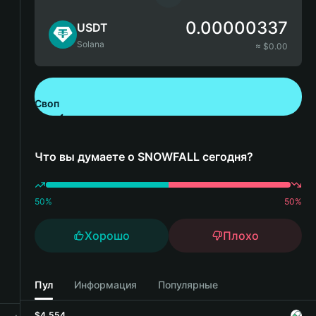
0.00000337
USDT
Solana
≈ $
0.00
Своп
Скачайте Bitget Wallet
Что вы думаете о SNOWFALL сегодня?
50
%
50
%
Хорошо
Плохо
Пул
Информация
Популярные
$4,554