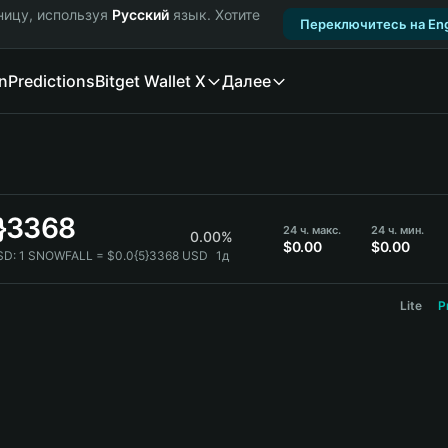
ницу, используя
Русский
язык. Хотите
Переключитесь на Eng
n
Predictions
Bitget Wallet X
Далее
5}3368
24 ч. макс.
24 ч. мин.
0.00%
$0.00
$0.00
SD:
1 SNOWFALL = $0.0{5}3368 USD
1д
Lite
P