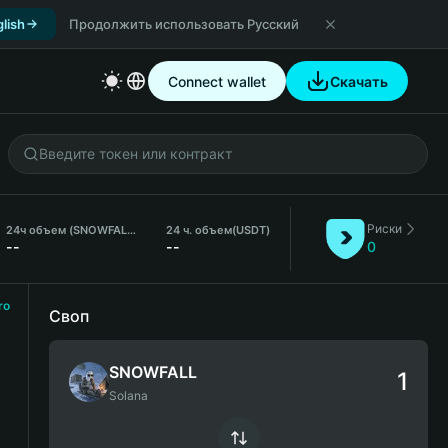
lish
Продолжить использовать Русский
Connect wallet
Скачать
Риски
24ч объем (SNOWFALL)
24 ч. объем
(USDT)
--
--
0
ro
Своп
SNOWFALL
Solana