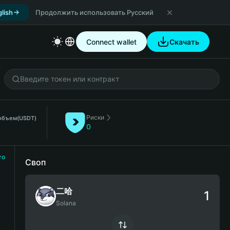
lish
Продолжить использовать Русский
Connect wallet
Скачать
Риски
 объем
(USDT)
0
ro
Своп
二哈
Solana