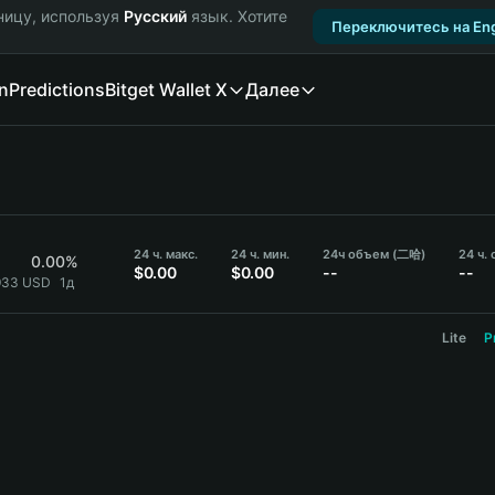
ницу, используя
Русский
язык. Хотите
Переключитесь на Eng
n
Predictions
Bitget Wallet X
Далее
24 ч. макс.
24 ч. мин.
24ч объем (二哈)
24 ч.
0.00%
$0.00
$0.00
--
--
933 USD
1д
Lite
P