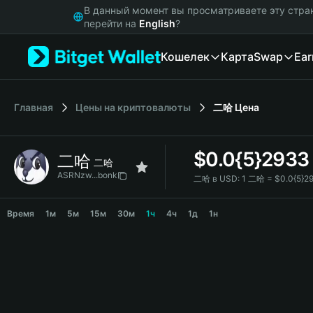
English
В данный момент вы просматриваете эту стра
日本語
перейти на
English
?
Tiếng Việt
Кошелек
Карта
Swap
Ear
Русский
Español (Latinoamérica)
Türkçe
Italiano
Главная
Цены на криптовалюты
二哈
Цена
Français
Deutsch
$
0.0{5}2933
二哈
简体中文
二哈
繁體中文
ASRNzw...bonk
二哈 в USD:
1 二哈 = $0.0{5}2
Português (Portugal)
二哈 Price Chart
Bahasa Indonesia
Время
1м
5м
15м
30м
1ч
4ч
1д
1н
ภาษาไทย
हिन्दी
বাংলা
Español
Português (Brasil)
Español (Argentina)