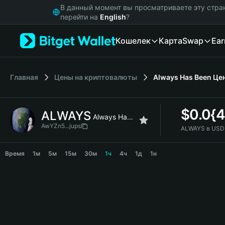
English
В данный момент вы просматриваете эту стра
日本語
перейти на
English
?
Tiếng Việt
Кошелек
Карта
Swap
Ear
Русский
Español (Latinoamérica)
Türkçe
Italiano
Главная
Цены на криптовалюты
Always Has Been
Це
Français
Deutsch
$
0.0{
ALWAYS
简体中文
Always Has Been
繁體中文
AwYZn5...jups
ALWAYS в USD
Português (Portugal)
ALWAYS Price Chart
Bahasa Indonesia
Время
1м
5м
15м
30м
1ч
4ч
1д
1н
ภาษาไทย
हिन्दी
বাংলা
Español
Português (Brasil)
Español (Argentina)