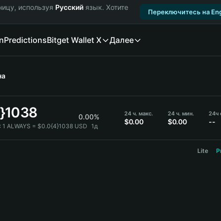
ницу, используя
Русский
язык. Хотите
Переключитесь на Eng
n
Predictions
Bitget Wallet X
Далее
на
4}1038
24 ч. макс.
24 ч. мин.
24ч
0.00%
$0.00
$0.00
--
:
1 ALWAYS = $0.0{4}1038 USD
1д
Lite
P