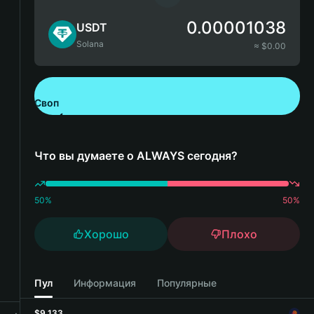
0.00001038
USDT
Solana
≈ $
0.00
Своп
Скачайте Bitget Wallet
Что вы думаете о ALWAYS сегодня?
50
%
50
%
Хорошо
Плохо
Пул
Информация
Популярные
$9,133