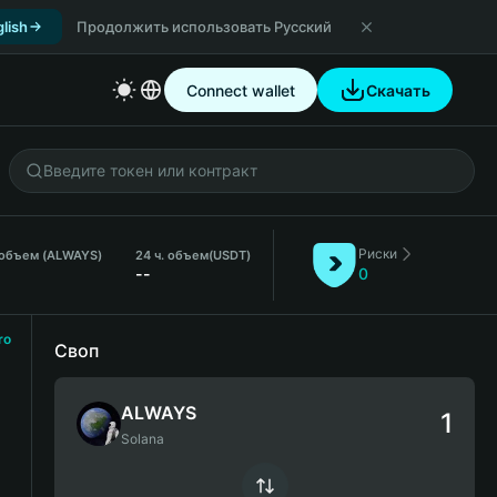
lish
Продолжить использовать Русский
Connect wallet
Скачать
Риски
 объем (ALWAYS)
24 ч. объем
(USDT)
--
0
ro
Своп
ALWAYS
Solana