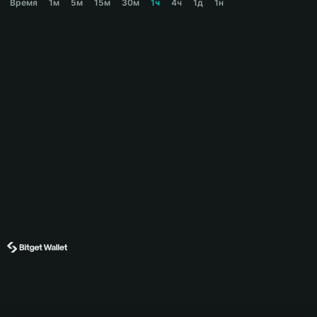
Время
1м
5м
15м
30м
1ч
4ч
1д
1н