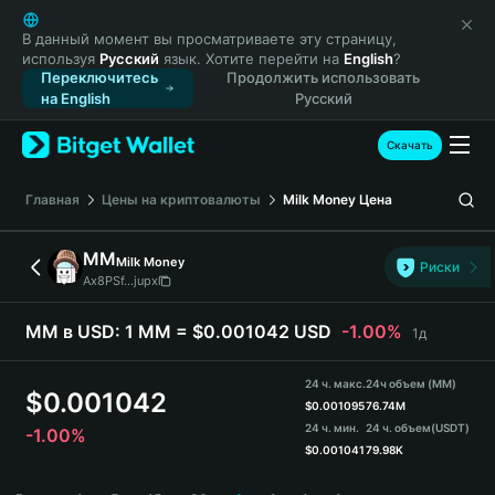
English
日本語
В данный момент вы просматриваете эту страницу,
используя
Русский
язык. Хотите перейти на
English
?
Tiếng Việt
Переключитесь
Продолжить использовать
Русский
на English
Русский
Español (Latinoamérica)
Türkçe
Скачать
Italiano
Français
Главная
Цены на криптовалюты
Milk Money
Цена
Deutsch
简体中文
MM
Milk Money
Риски
繁體中文
Ax8PSf...jupx
Português (Portugal)
Bahasa Indonesia
MM в USD:
1 MM = $0.001042 USD
-1.00%
1д
ภาษาไทย
हिन्दी
24 ч. макс.
24ч объем (MM)
$
0.001042
বাংলা
$
0.001095
76.74M
24 ч. мин.
24 ч. объем
(USDT)
-1.00%
Español
$
0.001041
79.98K
Português (Brasil)
MM Price Chart
Español (Argentina)