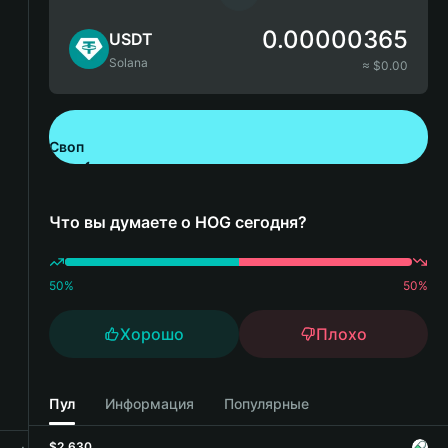
0.00000365
USDT
Solana
≈ $
0.00
Своп
Скачайте Bitget Wallet
Что вы думаете о HOG сегодня?
50
%
50
%
Хорошо
Плохо
Пул
Информация
Популярные
$2,630