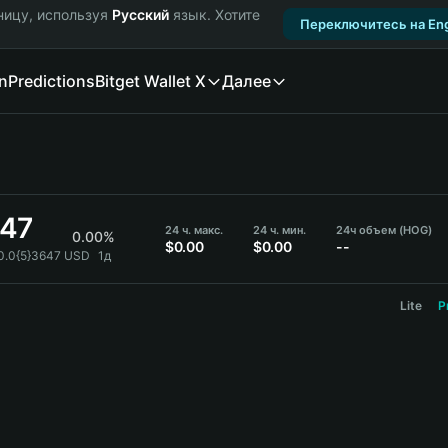
ницу, используя
Русский
язык. Хотите
Переключитесь на Eng
n
Predictions
Bitget Wallet X
Далее
647
24 ч. макс.
24 ч. мин.
24ч объем (HOG)
0.00%
$0.00
$0.00
--
0.0{5}3647 USD
1д
Lite
P