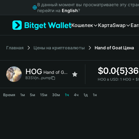
English
В данный момент вы просматриваете эту стра
日本語
перейти на
English
?
Tiếng Việt
Кошелек
Карта
Swap
Ear
Русский
Español (Latinoamérica)
Türkçe
Italiano
Главная
Цены на криптовалюты
Hand of Goat
Цена
Français
Deutsch
$
0.0{5}3
HOG
简体中文
Hand of Goat
繁體中文
B3SVjn...pump
HOG в USD:
1 HOG = $
Português (Portugal)
HOG Price Chart
Bahasa Indonesia
Время
1м
5м
15м
30м
1ч
4ч
1д
1н
ภาษาไทย
हिन्दी
বাংলা
Español
Português (Brasil)
Español (Argentina)