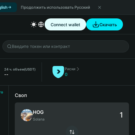
lish
Продолжить использовать Русский
Connect wallet
Скачать
Риски
24 ч. объем
(USDT)
--
0
ro
Своп
HOG
Solana