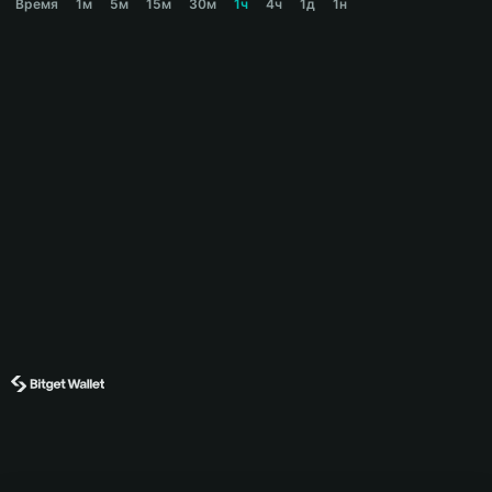
Время
1м
5м
15м
30м
1ч
4ч
1д
1н