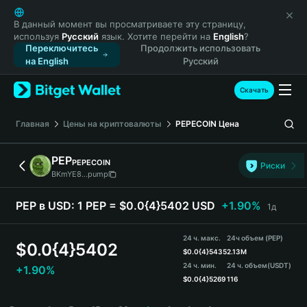
English
日本語
В данный момент вы просматриваете эту страницу,
используя
Русский
язык. Хотите перейти на
English
?
Tiếng Việt
Переключитесь
Продолжить использовать
Русский
на English
Русский
Español (Latinoamérica)
Türkçe
Скачать
Italiano
Français
Главная
Цены на криптовалюты
PEPECOIN
Цена
Deutsch
简体中文
PEP
PEPECOIN
Риски
繁體中文
BKmYE8...pump
Português (Portugal)
Bahasa Indonesia
PEP в USD:
1 PEP = $0.0{4}5402 USD
+1.90%
1д
ภาษาไทย
हिन्दी
24 ч. макс.
24ч объем (PEP)
$
0.0{4}5402
বাংলা
$
0.0{4}5435
2.13M
24 ч. мин.
24 ч. объем
(USDT)
+1.90%
Español
$
0.0{4}5269
116
Português (Brasil)
PEP Price Chart
Español (Argentina)