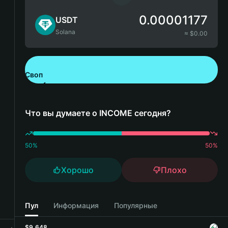
0.00001177
USDT
Solana
≈ $
0.00
Своп
Скачайте Bitget Wallet
Что вы думаете о INCOME сегодня?
50
%
50
%
Хорошо
Плохо
Пул
Информация
Популярные
$9,648