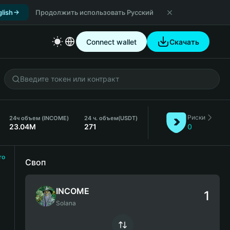
lish
Продолжить использовать Русский
Connect wallet
Скачать
Риски
24ч объем (INCOME)
24 ч. объем
(USDT)
23.04M
271
0
ro
Своп
INCOME
Solana