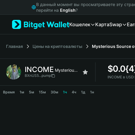
English
В данный момент вы просматриваете эту стра
日本語
перейти на
English
?
Tiếng Việt
Кошелек
Карта
Swap
Ear
Русский
Español (Latinoamérica)
Türkçe
Italiano
Главная
Цены на криптовалюты
Mysterious Source o
Français
Deutsch
$
0.0{4
INCOME
简体中文
Mysterious Source of Income
繁體中文
BXnUS5...pump
INCOME в USD:
Português (Portugal)
INCOME Price Chart
Bahasa Indonesia
Время
1м
5м
15м
30м
1ч
4ч
1д
1н
ภาษาไทย
हिन्दी
বাংলা
Español
Português (Brasil)
Español (Argentina)