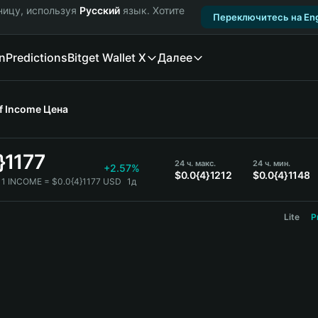
ницу, используя
Русский
язык. Хотите
Переключитесь на Eng
n
Predictions
Bitget Wallet X
Далее
f Income
Цена
}1177
24 ч. макс.
24 ч. мин.
+2.57%
$0.0{4}1212
$0.0{4}1148
1 INCOME = $0.0{4}1177 USD
1д
Lite
P