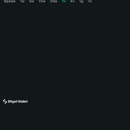
Время
1м
5м
15м
30м
1ч
4ч
1д
1н