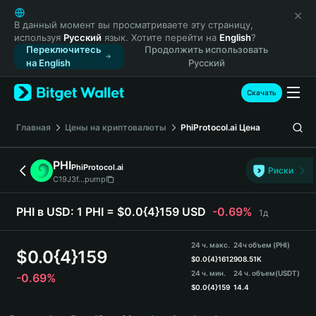
English
日本語
В данный момент вы просматриваете эту страницу,
используя
Русский
язык. Хотите перейти на
English
?
Tiếng Việt
Переключитесь
Продолжить использовать
Русский
на English
Русский
Español (Latinoamérica)
Türkçe
Скачать
Italiano
Français
Главная
Цены на криптовалюты
PhiProtocol.ai
Цена
Deutsch
简体中文
PHI
PhiProtocol.ai
Риски
繁體中文
C19J3f...pump
Português (Portugal)
Bahasa Indonesia
PHI в USD:
1 PHI = $0.0{4}159 USD
-0.69%
1д
ภาษาไทย
हिन्दी
24 ч. макс.
24ч объем (PHI)
$
0.0{4}159
বাংলা
$
0.0{4}1612
908.51K
24 ч. мин.
24 ч. объем
(USDT)
-0.69%
Español
$
0.0{4}159
14.4
Português (Brasil)
PHI Price Chart
Español (Argentina)